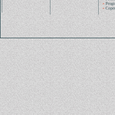
»
Progr
»
Coper