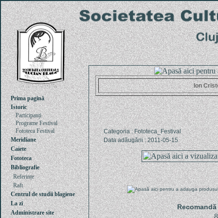
Ion Crist
Prima pagină
Istoric
Participanți
Programe Festival
Fototeca Festival
Categoria : Fototeca_Festival
Meridiane
Data adăugării : 2011-05-15
Caiete
Fototeca
Bibliografie
Referințe
Raft
Centrul de studii blagiene
La zi
Recomandă u
Administrare site
8