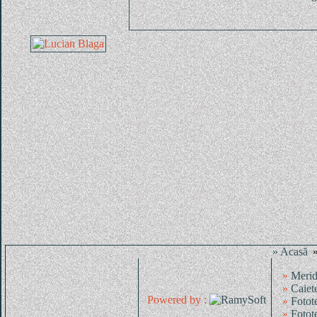
» Acasă
»
Merid
»
Caiet
Powered by :
»
Fotot
»
Fotot