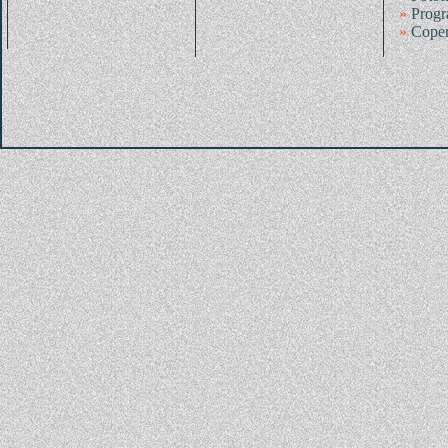
»
Progr
»
Coper