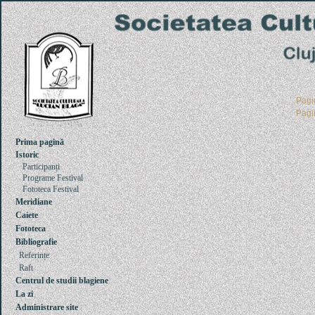
Pag
Pag
Prima pagină
Istoric
Participanți
Programe Festival
Fototeca Festival
Meridiane
Caiete
Fototeca
Bibliografie
Referințe
Raft
Centrul de studii blagiene
La zi
Administrare site