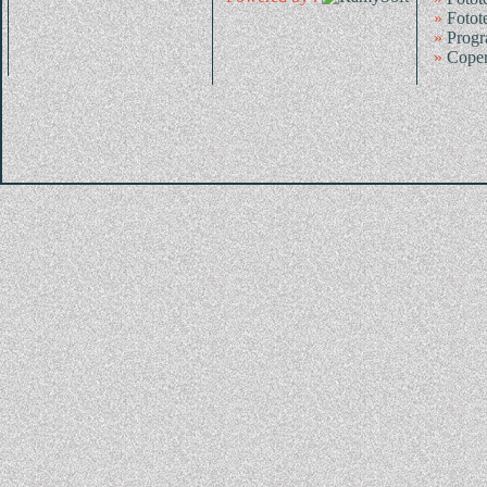
»
Fotot
»
Progr
»
Coper