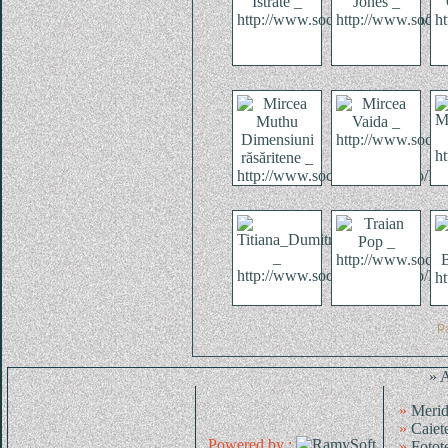
P
» 
»
Merid
»
Caiet
Powered by :
»
Fotot