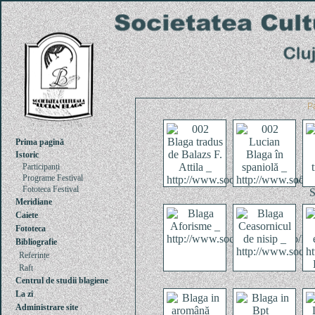
P
Prima pagină
Istoric
Participanți
Programe Festival
Fototeca Festival
Meridiane
Caiete
Fototeca
Bibliografie
Referințe
Raft
Centrul de studii blagiene
La zi
Administrare site