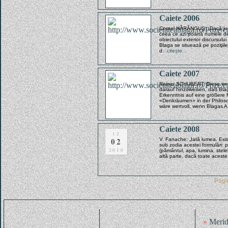
Caiete 2006
Cornel HĂRĂNGUŞ: „Dacă jude
ceea ce azi poartă numele d
obiectului exterior discursului
Blaga se situează pe poziţiile
d
...citește...
Caiete 2007
Rainer SCHUBERT: Diese weni
darauf hinzuweisen, daß Blag
Erkenntnis auf eine größere R
«Denkräumen» in der Philosop
wäre wertvoll, wenn Blagas A
Caiete 2008
12
02
V. Fanache: „Iată lumea. Exis
sub zodia acestei formulări: p
2010
(pământul, apa, lumina, stelel
altă parte, dacă toate acest
Pag
»
Merid