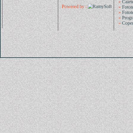
»
Caiet
Powered by :
»
Fotot
»
Fotot
»
Progr
»
Coper