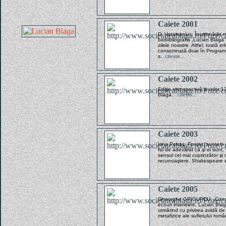
Caiete 2001
D. Vatamaniuc: Însemnările m
biobibliografia „Lucian Blag
zilele noastre. Altfel, toată 
consemnată doar în Programele 
s
...citește...
Caiete 2002
Ediţie retrospectivă a celor 12
Blaga.
...citește...
Caiete 2003
Irina Petraş: Fireşte, suntem m
fel de adevărat că şi ei sunt,
sensul cel mai cuprinzător şi
recunoaştere. Shakespeare est
Caiete 2005
Gheorghe GRIGURCU: „Construi
ecouri interioare, Lucian Blag
urmărind cu privirea avidă de
metafizice ale sufletului româ