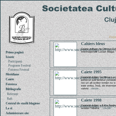
Pag
Cahiers bleus
Caiete editate de Centrul Cult
Internaţionale Lucian Blaga
Prima pagină
Istoric
Participanți
Programe Festival
Fototeca Festival
Caiete 1995
Meridiane
Caietele ediţiei Centenar Luc
Caiete
petrecut sub semnul consisten
nici un alt scriitor român nu
Fototeca
este vorba, însă, de inventar
valoriz
...citește...
Bibliografie
Referințe
Raft
Caiete 1998
Centrul de studii blagiene
Caietele ediţiei a 8-a a Fest
La zi
revistei Tribuna.
...citește...
Administrare site