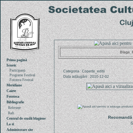
Blaga_F
Prima pagină
Istoric
Participanți
Categoria : Coperte_editii
Programe Festival
Data adăugării : 2010-12-02
Fototeca Festival
Meridiane
Caiete
Fototeca
Bibliografie
Referințe
Raft
Recomandă u
Centrul de studii blagiene
6
La zi
Administrare site