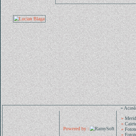
» Acasă
»
Merid
»
Caiet
Powered by :
»
Fotot
»
Fotot