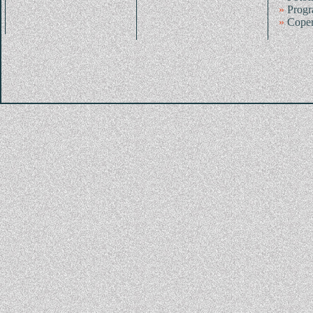
»
Progr
»
Coper