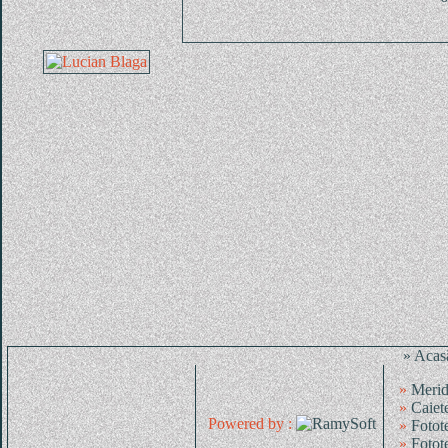
» Acas
»
Merid
»
Caiet
Powered by :
»
Fotot
»
Fotot