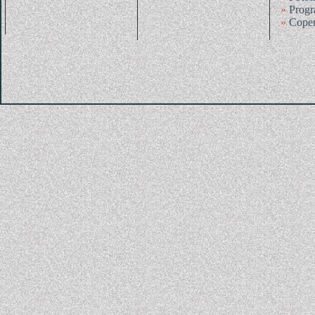
»
Progr
»
Coper