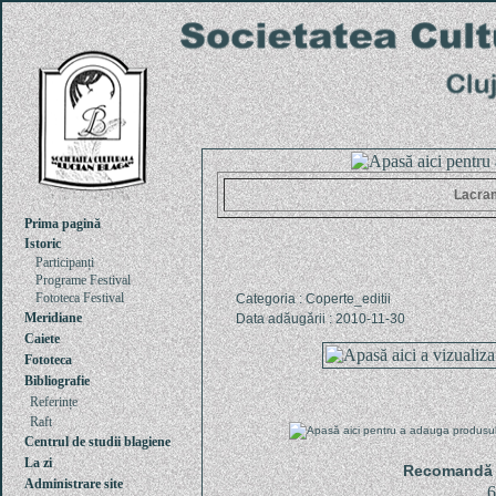
Lacra
Prima pagină
Istoric
Participanți
Programe Festival
Fototeca Festival
Categoria : Coperte_editii
Meridiane
Data adăugării : 2010-11-30
Caiete
Fototeca
Bibliografie
Referințe
Raft
Centrul de studii blagiene
La zi
Recomandă u
Administrare site
6