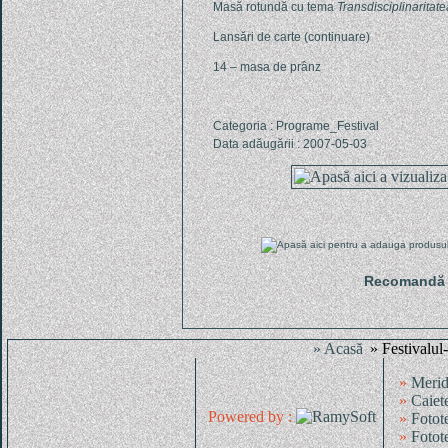
Masă rotundă cu tema
Transdisciplinaritat
Lansări de carte (continuare)
14 – masa de prânz
Categoria : Programe_Festival
Data adăugării : 2007-05-03
Recomandă u
» Acasă
» Festivalul
»
Merid
»
Caiet
Powered by :
»
Fotot
»
Fotot