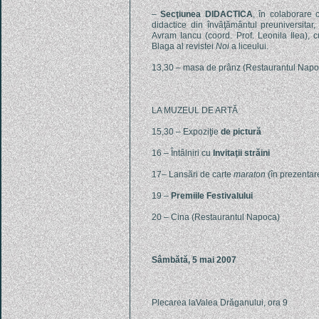
–
Secţiunea DIDACTICA
, în colaborare
didactice din învăţământul preuniversitar,
Avram Iancu (coord. Prof. Leonila Ilea), c
Blaga al revistei
Noi
a liceului.
13,30 – masa de prânz (Restaurantul Napo
LA MUZEUL DE ARTĂ
15,30 – Expoziţie
de pictură
16 – Întâlniri cu
Invitaţii străini
17– Lansări de carte
maraton
(în prezentare
19 –
Premiile Festivalului
20 – Cina (Restaurantul Napoca)
Sâmbătă, 5 mai 2007
Plecarea laValea Drăganului, ora 9