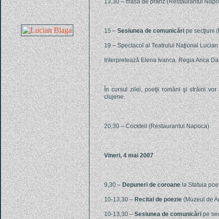
13,30 – masa de prânz (Restaurantul Napo
15 –
Sesiunea de comunicări
pe secţiuni (
19 – Spectacol al Teatrului Naţional Lucian
Interpretează Elena Ivanca. Regia Anca Da
În cursul zilei, poeţii români şi străini vor a
clujene.
20,30 – Cockteil (Restaurantul Napoca)
Vineri, 4 mai 2007
9,30 –
Depuneri de coroane
la Statuia poet
10-13,30 –
Recital de poezie
(Muzeul de A
10-13,30 –
Sesiunea de comunicări
pe sec