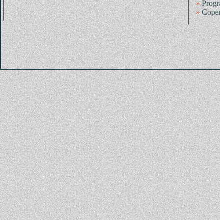
»
Progr
»
Coper