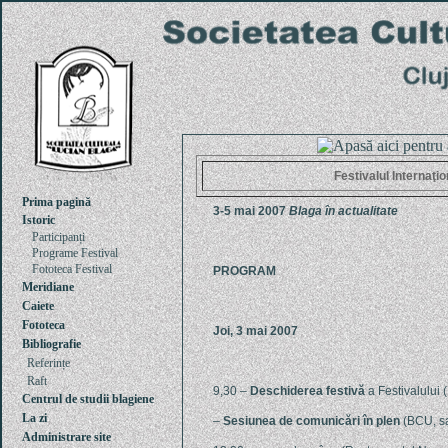
Festivalul Internaţi
Prima pagină
3-5 mai 2007
Blaga în actualitate
Istoric
Participanți
Programe Festival
Fototeca Festival
PROGRAM
Meridiane
Caiete
Fototeca
Joi, 3 mai 2007
Bibliografie
Referințe
Raft
9,30 –
Deschiderea festivă
a Festivalului 
Centrul de studii blagiene
La zi
–
Sesiunea de comunicări în plen
(BCU, sa
Administrare site